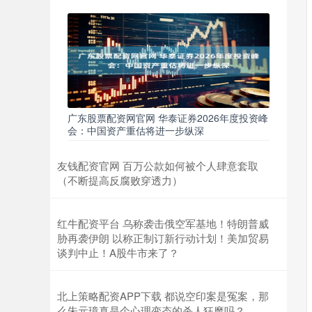
广东股票配资网官网 华泰证券2026年度投资峰
会：中国资产重估将进一步纵深
友钱配资官网 百万公款如何被个人肆意套取
（不断提高反腐败穿透力）
红牛配资平台 乌称袭击俄空军基地！特朗普威
胁再袭伊朗 以称正制订新行动计划！美加贸易
谈判中止！A股牛市来了？
北上策略配资APP下载 都说空印案是冤案，那
么朱元璋真是个心理变态的杀人狂魔吗？