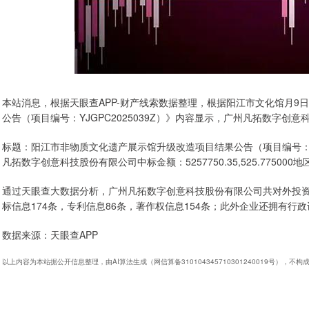
本站消息，根据天眼查APP-财产线索数据整理，根据阳江市文化馆月9
公告（项目编号：YJGPC2025039Z）》内容显示，广州凡拓数字创
标题：阳江市非物质文化遗产展示馆升级改造项目结果公告（项目编号：YJ
凡拓数字创意科技股份有限公司中标金额：5257750.35,525.775000地
通过天眼查大数据分析，广州凡拓数字创意科技股份有限公司共对外投资了
标信息174条，专利信息86条，著作权信息154条；此外企业还拥有行政
数据来源：天眼查APP
以上内容为本站据公开信息整理，由AI算法生成（网信算备310104345710301240019号），不