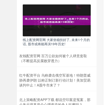
线上配资网官网 大家坐稳扶好了, 未来1个月的
话, 股市或将能再演19年历史!
友钱配资官网 百万公款如何被个人肆意套取
（不断提高反腐败穿透力）
红牛配资平台 乌称袭击俄空军基地！特朗普威
胁再袭伊朗 以称正制订新行动计划！美加贸易
谈判中止！A股牛市来了？
北上策略配资APP下载 都说空印案是冤案，那
么朱元璋真是个心理变态的杀人狂魔吗？