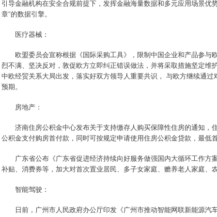
引导金融机构在安全合规前提下，发挥金融海量数据和多元应用场景优势
章”的数据引擎。
医疗器械：
欧盟委员会宣称根据《国际采购工具》，限制中国企业和产品参与欧
烈不满、坚决反对，敦促欧方立即纠正错误做法，并将采取措施坚定维护
中欧经贸关系大局出发，落实好双方领导人重要共识， 与欧方继续通过
预期。
房地产：
济南住房公积金中心发布关于支持缴存人购买保障性住房的通知，住
公积金支付购房首付款，同时可按规定申请使用住房公积金贷款，最低首
广东省公布《广东省促进经济持续向好服务做强国内大循环工作方案
补贴、消费券等，加大对首次置业居民、多子女家庭、赡养老人家庭、
智能驾驶：
日前，广州市人民政府办公厅印发《广州市推动智能网联新能源汽车