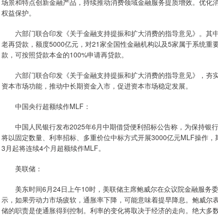
场景和特点创新金融产品，持续推动消费领域金融服务提质增效。优化
权益保护。
六部门联合印发《关于金融支持提振和扩大消费的指导意见》。其中
老再贷款，额度5000亿元，对21家全国性金融机构以及5家属于系统
款，可按照贷款本金的100%申请再贷款。
六部门联合印发《关于金融支持提振和扩大消费的指导意见》，夯实
资本市场功能，推动中长期资金入市，促进资本市场稳定发展。
中国央行超额续作MLF：
中国人民银行发布2025年6月中期借贷便利招标公告称，为保持银行体
将以固定数量、利率招标、多重价位中标方式开展3000亿元MLF操作，期
3月起将连续4个月超额续作MLF。
美联储：
美东时间6月24日上午10时，美联储主席鲍威尔在众议院金融服务
示，如果劳动力市场疲软，通胀率下降，可能意味着提早降息。鲍威尔
储的职责是使通胀得到控制。利率的变化将取决于经济的走向。绝大多