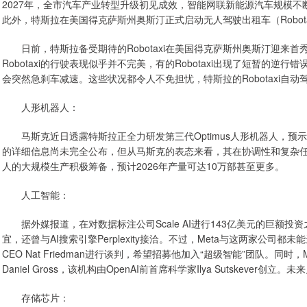
2027年，全市汽车产业转型升级初见成效，智能网联新能源汽车规模不
此外，特斯拉在美国得克萨斯州奥斯汀正式启动无人驾驶出租车（Robota
日前，特斯拉备受期待的Robotaxi在美国得克萨斯州奥斯汀迎来
Robotaxi的行驶表现似乎并不完美，有的Robotaxi出现了短暂的逆行
会突然急刹车减速。这些状况都令人不免担忧，特斯拉的Robotaxi自
人形机器人：
马斯克近日透露特斯拉正全力研发第三代Optimus人形机器人，预示特
的详细信息尚未完全公布，但从马斯克的表态来看，其在协调性和复杂
人的大规模生产积极筹备，预计2026年产量可达10万部甚至更多。
人工智能：
据外媒报道，在对数据标注公司Scale AI进行143亿美元的巨额投资之
宜，还曾与AI搜索引擎Perplexity接洽。不过，Meta与这两家公司都
CEO Nat Friedman进行谈判，希望招募他加入“超级智能”团队。同时，Meta还
Daniel Gross，该机构由OpenAI前首席科学家Ilya Sutskever
存储芯片：