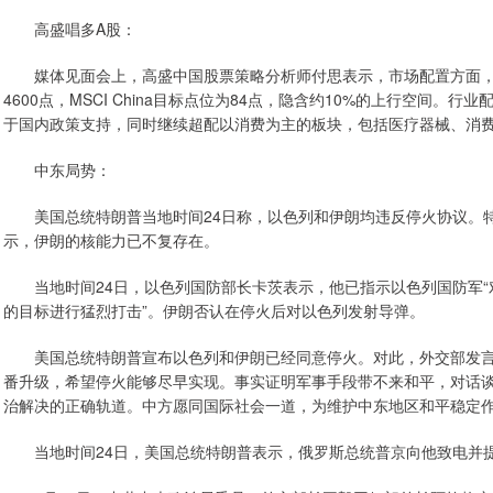
高盛唱多A股：
媒体见面会上，高盛中国股票策略分析师付思表示，市场配置方面，维
4600点，MSCI China目标点位为84点，隐含约10%的上行空间
于国内政策支持，同时继续超配以消费为主的板块，包括医疗器械、消
中东局势：
美国总统特朗普当地时间24日称，以色列和伊朗均违反停火协议。特
示，伊朗的核能力已不复存在。
当地时间24日，以色列国防部长卡茨表示，他已指示以色列国防军“
的目标进行猛烈打击”。伊朗否认在停火后对以色列发射导弹。
美国总统特朗普宣布以色列和伊朗已经同意停火。对此，外交部发言
番升级，希望停火能够尽早实现。事实证明军事手段带不来和平，对话
治解决的正确轨道。中方愿同国际社会一道，为维护中东地区和平稳定
当地时间24日，美国总统特朗普表示，俄罗斯总统普京向他致电并提