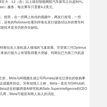
断壮大，L2（含）以上级别智能网联汽车新车占比超90%。
xi）服务，每次乘车只需要4.2美元。
首秀。然而，在一些网上热传的视频中，网友们发现，一些
错误，还有的Robotaxi在看到停靠在其行驶路径以外的警车时
动驾驶技术是否仍然存在缺陷。
斯拉在人形机器人领域的飞速发展。尽管第三代Optimus
任务执行能力上有望取得重大突破。特斯拉已为第三代机器
前，Meta与AI视频生成公司Runway谈论过潜在的收购事
未能达成最终协议。另有知情人士称，Meta一直在与GitHub的
在积极聘请AI研究机构Safe Superintelligence的CEO
创立。未来几周，Meta可能宣布两人加入的消息。