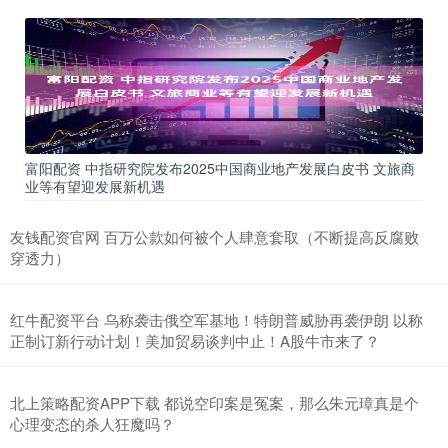
富阳配资 中指研究院发布2025中国商业地产发展白皮书 文旅商
业等有望迎发展新机遇
友钱配资官网 百万公款如何被个人肆意套取（不断提高反腐败
穿透力）
红牛配资平台 乌称袭击俄空军基地！特朗普威胁再袭伊朗 以称
正制订新行动计划！美加贸易谈判中止！A股牛市来了？
北上策略配资APP下载 都说空印案是冤案，那么朱元璋真是个
心理变态的杀人狂魔吗？