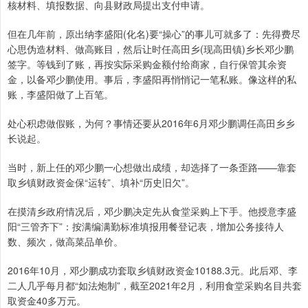
核材料、填报数据、向县财政局提出支付申请。
但在几年前，原出纳李盛阳(化名)要“操心”的事儿可就多了：先得费尽
心思伪造材料、做高账目，然后让时任高田乡(现高田镇)乡长邓少鹏
签字。等钱到了账，再按实际采购金额付给商家，自行保管其余资
金，以备邓少鹏使用。事后，李盛阳再悄悄记一笔私账。像这样的私
账，李盛阳做了上百笔。
处心积虑做假账，为何？事情还要从2016年6月邓少鹏调任高田乡乡
长说起。
当时，新上任的邓少鹏一心想做出成绩，却选择了一条歪路——靠套
取乡镇财政资金保“运转”、填补“历史旧欠”。
在摸清乡政府情况后，邓少鹏决定先从食堂采购上下手。他授意李盛
阳“三管齐下”：按满编满勤标准填报用餐登记表，增加公务接待人
数、频次，做高菜品单价。
2016年10月，邓少鹏成功套取乡镇财政资金10188.3元。此后邓、李
二人几乎每月都“如法炮制”，截至2021年2月，利用食堂采购名目共套
取资金40多万元。