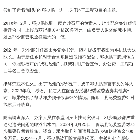
尝到了造假“甜头”的邓少鹏，进一步打起了工程项目的主意。
2018年12月，邓少鹏找到一废弃砂石厂的负责人，让其配合签订虚假
拆迁合同，上报后获得相关补贴20多万元，由负责人返还给邓少鹏。
这是邓少鹏套取金额最大的一笔。
2021年，邓少鹏升任高田乡党委书记，随即提拔李盛阳为乡执法大队
队长。由于新任乡长对于食堂账目造假拒不配合，邓少鹏干脆调转方
向，依照砂石厂的“成功经验”，频繁利用广告宣传、办公费、工程项
目等名目套取资金。
纸终究包不住火。出了“经验”的砂石厂，成了邓少鹏东窗事发的导火
索。2023年底，砂石厂负责人在配合资溪县纪委监委查办其他案件
时，顺带交代了帮助邓少鹏作假套钱的情况。随即，县纪委监委针对
线索展开核查。
随着调查深入，办案人员在李盛阳身上找到突破口，邓少鹏涉嫌严重
违纪违法问题随即浮出水面。2024年3月25日，资溪县纪委监委对邓
少鹏采取留置措施。经查，邓少鹏几年间违规套取乡镇财政资金100
多万元。2024年7月，邓少鹏被开除党籍和公职，并被判处有期徒