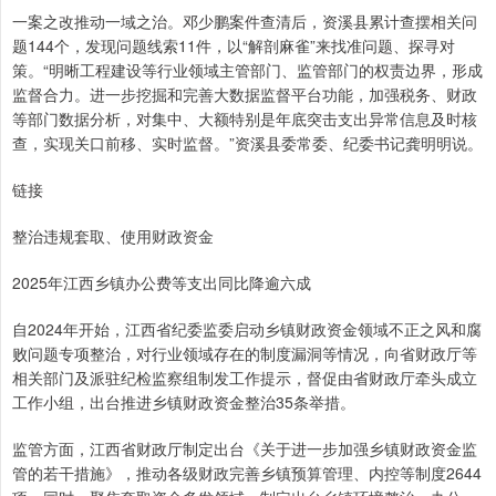
一案之改推动一域之治。邓少鹏案件查清后，资溪县累计查摆相关问
题144个，发现问题线索11件，以“解剖麻雀”来找准问题、探寻对
策。“明晰工程建设等行业领域主管部门、监管部门的权责边界，形成
监督合力。进一步挖掘和完善大数据监督平台功能，加强税务、财政
等部门数据分析，对集中、大额特别是年底突击支出异常信息及时核
查，实现关口前移、实时监督。”资溪县委常委、纪委书记龚明明说。
链接
整治违规套取、使用财政资金
2025年江西乡镇办公费等支出同比降逾六成
自2024年开始，江西省纪委监委启动乡镇财政资金领域不正之风和腐
败问题专项整治，对行业领域存在的制度漏洞等情况，向省财政厅等
相关部门及派驻纪检监察组制发工作提示，督促由省财政厅牵头成立
工作小组，出台推进乡镇财政资金整治35条举措。
监管方面，江西省财政厅制定出台《关于进一步加强乡镇财政资金监
管的若干措施》，推动各级财政完善乡镇预算管理、内控等制度2644