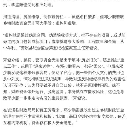
刑，李盛阳也受到相应处理。
河道清理、房屋维修、制作宣传栏……虽然名目繁多，但邓少鹏套取
乡镇财政资金无非两大手段：虚构和虚增。
“虚构就是通过伪造合同、伪造验收等方式，把不存在的项目，或以前
做过的项目包装成新项目；虚增就是夸大采购、工程数量和金额，从
中牟利。”资溪县纪委监委第五纪检监察室主任宋健说。
宋健介绍，起初，套取资金无论是出于填补“历史旧欠”，还是推进“重
点工作”，或用于“迎来送往”，在邓少鹏看来，都是“因公”。但后来邓
少鹏发现这样来钱很容易，便动了私心，把一些由个人支付的费用也
从中列支。“邓少鹏纪法意识淡薄，导致对违反财经纪律行为的危害性
认识不到位，认为只要钱不进自己口袋，就不是原则性问题。殊不
知，财政资金体外运行、脱离监管，本身就存在廉政风险，这也是导
致邓少鹏一步步走向贪腐的重要原因。”宋健说。
在资溪县财政局局长蒋玉芳看来，邓少鹏案反映出过去乡镇财政资金
管理存在的不少漏洞和短板，“比如，高田乡财务内控制度松弛，缺乏
互相约束机制，资金存在极大安全隐患。”