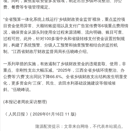
项。同时，聚焦套取资金多发领域，制定出台乡镇环境整治、办公
费、餐费等专项管理规定。
“全省预算一体化系统上线运行‘乡镇财政资金监管’模块，重点监控项
目资金使用异常、大额转账提现以及支付广告宣传费等6项重点费用情
况，确保资金从源头到使用全过程来源清晰、流向明确、账目可查、
过程可控。此外，针对100多项中央和省级转移支付资金设置控制规
则，构建了系统预警、分级人工预警和抽查预警相结合的监控机
制。”江西省财政厅财政监督局局长伍晓峰介绍。
一系列举措的实施，有效遏制了乡镇财政资金的违规套取、使用，非
重点、非刚性支出大幅压减。“2025年，江西全省乡镇环境整治、办
公费等‘六费’支出同比下降66.6%。全省乡镇财政支出结构发生明显变
化，更多资金向‘三保’、民生、农田水利基础设施建设等领域倾
斜。”伍晓峰说。
(本报记者周欢采访整理)
《 人民日报 》( 2026年01月16日 11 版)
隆源配资提示：文章来自网络，不代表本站观点。