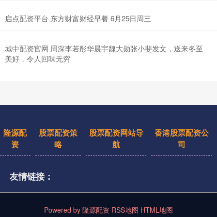
启点配资平台 东方财富财经早餐 6月25日周三
城中配资官网 周深李若彤华晨宇魏大勋张小斐发文，送来冬至
美好，令人回味无穷
隆源配
股票配资策
股票配资网站导
香港股票配资公
资
略
航
司
友情链接：
Powered by
隆源配资
RSS地图
HTML地图